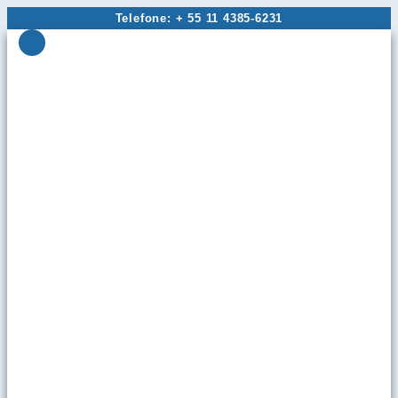
Ir
Telefone: + 55 11 4385-6231
para
o
conteúdo