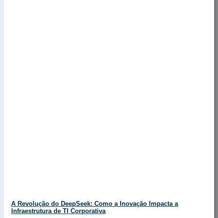
A Revolução do DeepSeek: Como a Inovação Impacta a
Infraestrutura de TI Corporativa