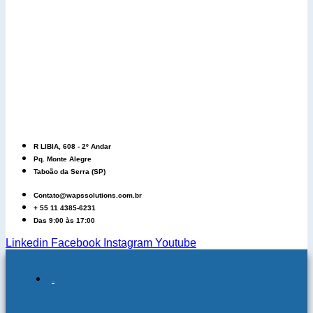
R LIBIA, 608 - 2º Andar
Pq. Monte Alegre
Taboão da Serra (SP)
Contato@wapssolutions.com.br
+ 55 11 4385-6231
Das 9:00 às 17:00
Linkedin
Facebook
Instagram
Youtube
QUEM