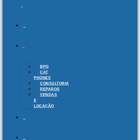
SOMOS
SOLUÇÕES
BLOG
BPO
CAT
PHONES
CONSULTORIA
REPAROS
VENDAS
E
LOCAÇÃO
CONTATO
TRABALHE