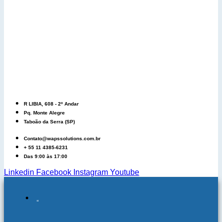
R LIBIA, 608 - 2º Andar
Pq. Monte Alegre
Taboão da Serra (SP)
Contato@wapssolutions.com.br
+ 55 11 4385-6231
Das 9:00 às 17:00
Linkedin
Facebook
Instagram
Youtube
QUEM