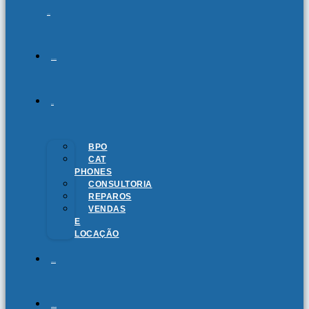
SOMOS
SOLUÇÕES
BLOG
BPO
CAT
PHONES
CONSULTORIA
REPAROS
VENDAS
E
LOCAÇÃO
CONTATO
TRABALHE