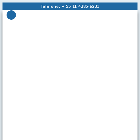
Ir
Telefone: + 55 11 4385-6231
para
o
conteúdo