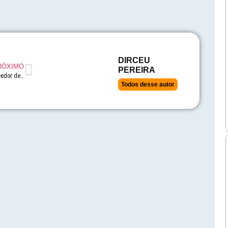
DIRCEU
RÓXIMO
PEREIRA
5 dicas para escolher um fornecedor de TI ideal
Todos desse autor