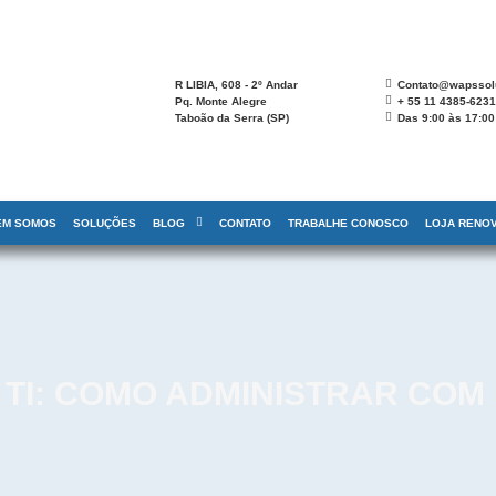
R LIBIA, 608 - 2º Andar
Contato@wapssolu
Pq. Monte Alegre
+ 55 11 4385-623
Taboão da Serra (SP)
Das 9:00 às 17:00
EM SOMOS
SOLUÇÕES
BLOG
CONTATO
TRABALHE CONOSCO
LOJA RENOV
 TI: COMO ADMINISTRAR COM