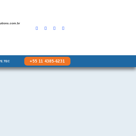
tions.com.br
1
+55 11 4385-6231
E.TEC