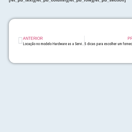
[/et_pb_text][/et_pb_column][/et_pb_row][/et_pb_section]
ANTERIOR
P
Locação no modelo Hardware as a Service: quais as vantagens?