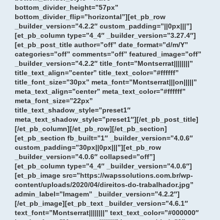
bottom_divider_height=”57px”
bottom_divider_flip=”horizontal”][et_pb_row
_builder_version=”4.2.2″ custom_padding=”||0px|||”]
[et_pb_column type=”4_4″ _builder_version=”3.27.4″]
[et_pb_post_title author=”off” date_format=”d/m/Y”
categories=”off” comments=”off” featured_image=”off”
_builder_version=”4.2.2″ title_font=”Montserrat||||||||”
title_text_align=”center” title_text_color=”#ffffff”
title_font_size=”30px” meta_font=”Montserrat|||on|||||”
meta_text_align=”center” meta_text_color=”#ffffff”
meta_font_size=”22px”
title_text_shadow_style=”preset1″
meta_text_shadow_style=”preset1″][/et_pb_post_title]
[/et_pb_column][/et_pb_row][/et_pb_section]
[et_pb_section fb_built=”1″ _builder_version=”4.0.6″
custom_padding=”30px||0px|||”][et_pb_row
_builder_version=”4.0.6″ collapsed=”off”]
[et_pb_column type=”4_4″ _builder_version=”4.0.6″]
[et_pb_image src=”https://wapssolutions.com.br/wp-
content/uploads/2020/04/direitos-do-trabalhador.jpg”
admin_label=”Imagem” _builder_version=”4.2.2″]
[/et_pb_image][et_pb_text _builder_version=”4.6.1″
text_font=”Montserrat||||||||” text_text_color=”#000000″