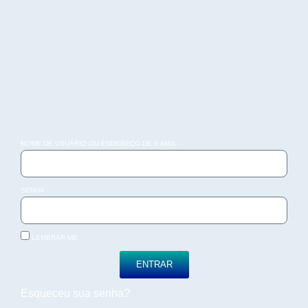
NOME DE USUÁRIO OU ENDEREÇO DE E-MAIL
SENHA
LEMBRAR-ME
ENTRAR
Esqueceu sua senha?