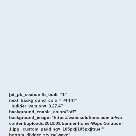
[et_pb_section fb_built=”1″
next_background_color=”#ffffff”
_builder_version=”3.27.4″
background_enable_color=”off”
background_image=”https://wapssolutions.com.br/wp-
content/uploads/2019/09/Banner-home-Waps-Solution-
1.jpg” custom_padding=”105px||105px||true|”
bottom_divider_style=”wave”