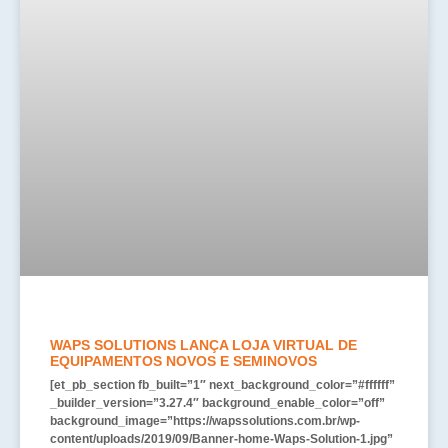
WAPS SOLUTIONS LANÇA LOJA VIRTUAL DE
EQUIPAMENTOS NOVOS E SEMINOVOS
[et_pb_section fb_built=”1″ next_background_color=”#ffffff”
_builder_version=”3.27.4″ background_enable_color=”off”
background_image=”https://wapssolutions.com.br/wp-
content/uploads/2019/09/Banner-home-Waps-Solution-1.jpg”