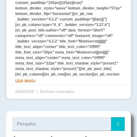
custom_padding=”105px||105px||true|”
bottom_divider_style=”wave” bottom_divider_height=”57px”
bottom_divider_flip=”horizontal”][et_pb_row
_builder_version=”4.2.2″ custom_padding=”||0px|||”]
[et_pb_column type=”4_4″ _builder_version=”3.27.4″]
[et_pb_post_title author=”off” date_format=”d/m/Y”
categories=”off” comments=”off” featured_image=”off”
_builder_version=”4.2.2″ title_font=”Montserrat||||||||”
title_text_align=”center” title_text_color=”#ffffff”
title_font_size=”30px” meta_font=”Montserrat|||on|||||”
meta_text_align=”center” meta_text_color=”#ffffff”
meta_font_size=”22px” title_text_shadow_style=”preset1″
meta_text_shadow_style=”preset1″][/et_pb_post_title]
[/et_pb_column][/et_pb_row][/et_pb_section][et_pb_section
LEIA MAIS»
03/06/2020
Nenhum comentário