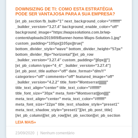
DOWNSIZING DE TI: COMO ESTA ESTRATÉGIA
PODE SER VANTAJOSA PARA A SUA EMPRESA?
[et_pb_section fb_built=”1″ next_background_color=”#ffffff”
_builder_version=”3.27.4″ background_enable_color=”off”
background_image=”https://wapssolutions.com.br/wp-
content/uploads/2019/09/Banner-home-Waps-Solution-1.jpg”
custom_padding=”105px||105px||true|”
bottom_divider_style=”wave” bottom_divider_height=”57px”
bottom_divider_flip=”horizontal”][et_pb_row
_builder_version=”3.27.4″ custom_padding=”||0px|||”]
[et_pb_column type=”4_4″ _builder_version=”3.27.4″]
[et_pb_post_title author=”off” date_format=”d/m/Y”
categories=”off” comments=”off” featured_image=”off”
_builder_version=”4.2.2″ title_font=”Montserrat||||||||”
title_text_align=”center” title_text_color=”#ffffff”
title_font_size=”30px” meta_font=”Montserrat|||on|||||”
meta_text_align=”center” meta_text_color=”#ffffff”
meta_font_size=”22px” title_text_shadow_style=”preset1″
meta_text_shadow_style=”preset1″][/et_pb_post_title]
[/et_pb_column][/et_pb_row][/et_pb_section][et_pb_section
LEIA MAIS»
23/09/2020
Nenhum comentário