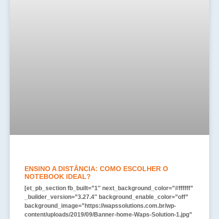
ENSINO A DISTÂNCIA: COMO ESCOLHER O
NOTEBOOK IDEAL?
[et_pb_section fb_built=”1″ next_background_color=”#ffffff”
_builder_version=”3.27.4″ background_enable_color=”off”
background_image=”https://wapssolutions.com.br/wp-
content/uploads/2019/09/Banner-home-Waps-Solution-1.jpg”