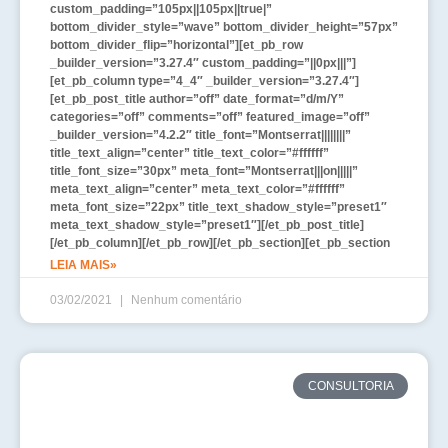
custom_padding=”105px||105px||true|”
bottom_divider_style=”wave” bottom_divider_height=”57px”
bottom_divider_flip=”horizontal”][et_pb_row
_builder_version=”3.27.4″ custom_padding=”||0px|||”]
[et_pb_column type=”4_4″ _builder_version=”3.27.4″]
[et_pb_post_title author=”off” date_format=”d/m/Y”
categories=”off” comments=”off” featured_image=”off”
_builder_version=”4.2.2″ title_font=”Montserrat||||||||”
title_text_align=”center” title_text_color=”#ffffff”
title_font_size=”30px” meta_font=”Montserrat|||on|||||”
meta_text_align=”center” meta_text_color=”#ffffff”
meta_font_size=”22px” title_text_shadow_style=”preset1″
meta_text_shadow_style=”preset1″][/et_pb_post_title]
[/et_pb_column][/et_pb_row][/et_pb_section][et_pb_section
LEIA MAIS»
03/02/2021
Nenhum comentário
CONSULTORIA