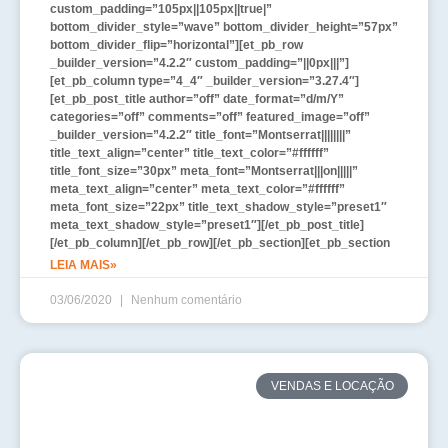
custom_padding=”105px||105px||true|”
bottom_divider_style=”wave” bottom_divider_height=”57px”
bottom_divider_flip=”horizontal”][et_pb_row
_builder_version=”4.2.2″ custom_padding=”||0px|||”]
[et_pb_column type=”4_4″ _builder_version=”3.27.4″]
[et_pb_post_title author=”off” date_format=”d/m/Y”
categories=”off” comments=”off” featured_image=”off”
_builder_version=”4.2.2″ title_font=”Montserrat||||||||”
title_text_align=”center” title_text_color=”#ffffff”
title_font_size=”30px” meta_font=”Montserrat|||on|||||”
meta_text_align=”center” meta_text_color=”#ffffff”
meta_font_size=”22px” title_text_shadow_style=”preset1″
meta_text_shadow_style=”preset1″][/et_pb_post_title]
[/et_pb_column][/et_pb_row][/et_pb_section][et_pb_section
LEIA MAIS»
03/06/2020
Nenhum comentário
VENDAS E LOCAÇÃO