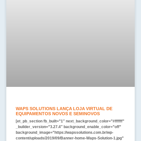
WAPS SOLUTIONS LANÇA LOJA VIRTUAL DE
EQUIPAMENTOS NOVOS E SEMINOVOS
[et_pb_section fb_built=”1″ next_background_color=”#ffffff”
_builder_version=”3.27.4″ background_enable_color=”off”
background_image=”https://wapssolutions.com.br/wp-
content/uploads/2019/09/Banner-home-Waps-Solution-1.jpg”