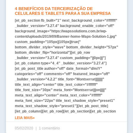
4 BENEFÍCIOS DA TERCEIRIZAÇÃO DE
CELULARES E TABLETS PARA A SUA EMPRESA
[et_pb_section fb_built=”1″ next_background_color=”#ffffff”
_builder_version=”3.27.4″ background_enable_color=”off”
background_image=”https://wapssolutions.com.br/wp-
content/uploads/2019/09/Banner-home-Waps-Solution-1.jpg”
custom_padding=”105px||105px||true|”
bottom_divider_style=”wave” bottom_divider_height=”57px”
bottom_divider_flip=”horizontal”][et_pb_row
_builder_version=”3.27.4″ custom_padding=”||0px|||”]
[et_pb_column type=”4_4″ _builder_version=”3.27.4″]
[et_pb_post_title author=”off” date_format=”d/m/Y”
categories=”off” comments=”off” featured_image=”off”
_builder_version=”4.2.2″ title_font=”Montserrat||||||||”
title_text_align=”center” title_text_color=”#ffffff”
title_font_size=”30px” meta_font=”Montserrat|||on|||||”
meta_text_align=”center” meta_text_color=”#ffffff”
meta_font_size=”22px” title_text_shadow_style=”preset1″
meta_text_shadow_style=”preset1″][/et_pb_post_title]
[/et_pb_column][/et_pb_row][/et_pb_section][et_pb_section
LEIA MAIS»
05/02/2020
1 comentário