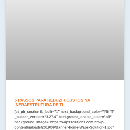
5 PASSOS PARA REDUZIR CUSTOS NA
INFRAESTRUTURA DE TI
[et_pb_section fb_built=”1″ next_background_color=”#ffffff”
_builder_version=”3.27.4″ background_enable_color=”off”
background_image=”https://wapssolutions.com.br/wp-
content/uploads/2019/09/Banner-home-Waps-Solution-1.jpg”