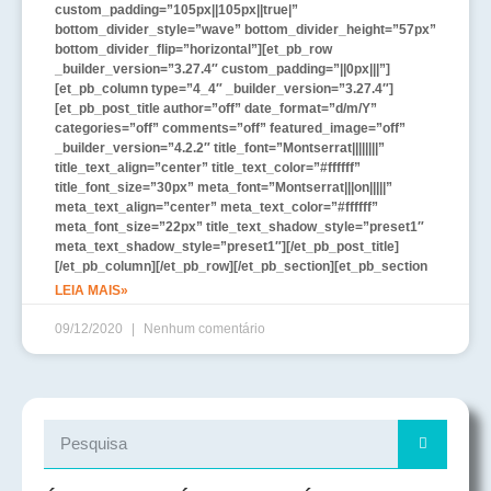
custom_padding=”105px||105px||true|”
bottom_divider_style=”wave” bottom_divider_height=”57px”
bottom_divider_flip=”horizontal”][et_pb_row
_builder_version=”3.27.4″ custom_padding=”||0px|||”]
[et_pb_column type=”4_4″ _builder_version=”3.27.4″]
[et_pb_post_title author=”off” date_format=”d/m/Y”
categories=”off” comments=”off” featured_image=”off”
_builder_version=”4.2.2″ title_font=”Montserrat||||||||”
title_text_align=”center” title_text_color=”#ffffff”
title_font_size=”30px” meta_font=”Montserrat|||on|||||”
meta_text_align=”center” meta_text_color=”#ffffff”
meta_font_size=”22px” title_text_shadow_style=”preset1″
meta_text_shadow_style=”preset1″][/et_pb_post_title]
[/et_pb_column][/et_pb_row][/et_pb_section][et_pb_section
LEIA MAIS»
09/12/2020
Nenhum comentário